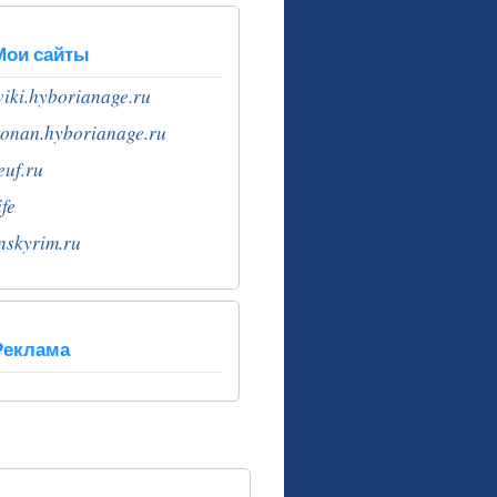
Мои сайты
iki.hyborianage.ru
onan.hyborianage.ru
euf.ru
ife
nskyrim.ru
Реклама