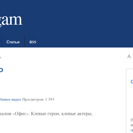
gam
Статьи
RSS
A
о
о
бимое видео
Просмотров: 1 393
иалом «Офис». Клевые герои, клевые актеры,
П
а
Ч