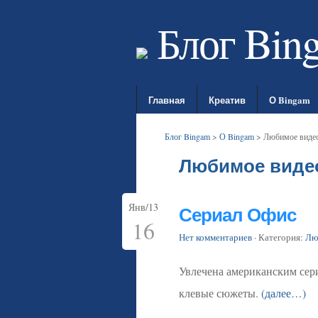
Блог Bin
Главная
Креатив
О Bingam
Блог Bingam
>
О Bingam
>
Любимое виде
Любимое виде
Янв/13
Сериал Офис
16
Нет комментариев
· Категория:
Лю
Увлечена американским сер
клевые сюжеты.
(далее…)