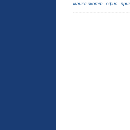
майкл скотт
·
офис
·
при