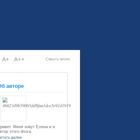
A+
A++
Скрыть анонс
Об авторе
ривет. Меня зовут Елена и я
втор этого блога.
итать далее