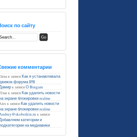
Поиск по сайту
Свежие комментарии
Как я устанавливала
Elena
к записи
движок форума IPB
Дамир
О Bingam
к записи
Как удалить новости
Илья
к записи
на экране блокировки realme
Как удалить новости
Alex
к записи
на экране блокировки realme
Andrey@skobeikin.ru
к записи
Добавляем категории и
подкатегории на медиавики