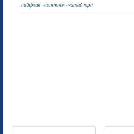
лайфхак
·
лентяям
·
читай юрл