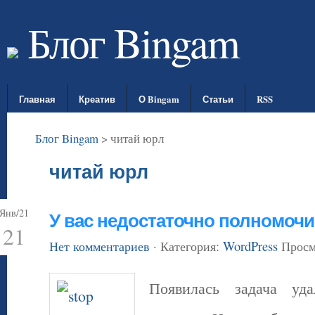
Блог Bingam
Главная
Креатив
О Bingam
Статьи
RSS
Блог Bingam
>
читай юрл
читай юрл
Янв/21
У вас недостаточно полномоч
21
Нет комментариев
· Категория:
WordPress
Просм
Появилась задача уд