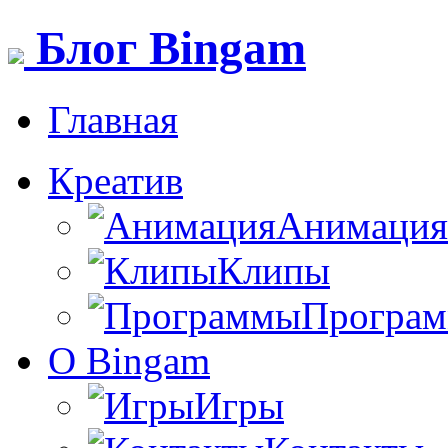
Блог Bingam
Главная
Креатив
Анимация
Клипы
Програ
О Bingam
Игры