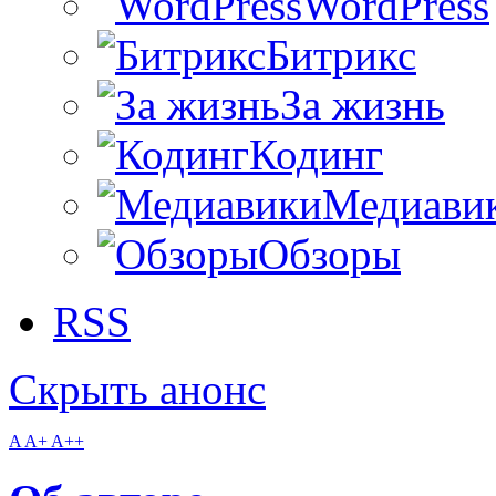
WordPress
Битрикс
За жизнь
Кодинг
Медиави
Обзоры
RSS
Скрыть анонс
A
A+
A++