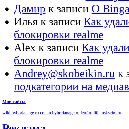
Дамир
к записи
О Bing
Илья
к записи
Как удал
блокировки realme
Alex
к записи
Как удали
блокировки realme
Andrey@skobeikin.ru
к 
подкатегории на медиа
Мои сайты
wiki.hyborianage.ru
conan.hyborianage.ru
leuf.ru
life
inskyrim.ru
Реклама