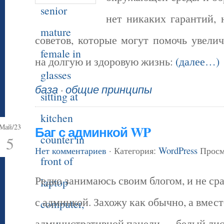
нет никаких гарантий, 
советов, которые могут помочь увели
на долгую и здоровую жизнь:
(далее…)
база
·
общие принципы
Май/23
Баг с админкой WP
5
Нет комментариев
· Категория:
WordPress
Просмо
Редко занимаюсь своим блогом, и не сра
с админкой. Захожу как обычно, а вмес
административной панели — белый лист