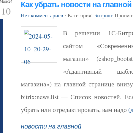
Май/24
Как убрать новости на главной
10
Нет комментариев
· Категория:
Битрикс
Просмот
В решении 1С-Битри
сайтом «Современн
магазин» (eshop_boots
«Адаптивный шабл
магазина») на главной странице вниз
bitrix:news.list — Список новостей. Е
убрать или отредактировать, вам надо
(
новости на главной