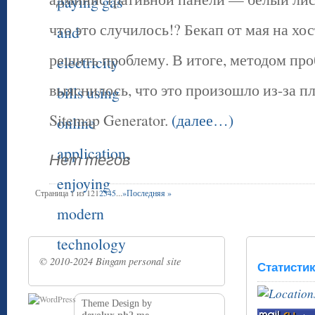
что это случилось!? Бекап от мая на хо
решить проблему. В итоге, методом пр
выяснилось, что это произошло из-за п
Sitemap Generator.
(далее…)
Нет тегов
Страница 1 из 12
1
2
3
4
5
...
»
Последняя »
© 2010-2024 Bingam personal site
Статисти
Theme Design by