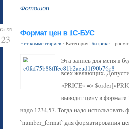
Фотошоп
Сен/25
Формат цен в 1С-БУС
23
Нет комментариев
· Категория:
Битрикс
Просмот
Эта запись для меня в б
всех желающих. Допустим
«PRICE» => $order[«PRI
выводит цену в формате 
надо 1234,57. Тогда надо использовать
`number_format` для форматирования це