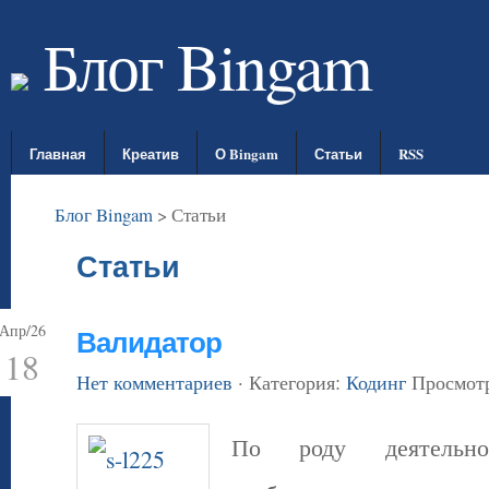
Блог Bingam
Главная
Креатив
О Bingam
Статьи
RSS
Блог Bingam
>
Статьи
Статьи
Апр/26
Валидатор
18
Нет комментариев
· Категория:
Кодинг
Просмотр
По роду деятельно