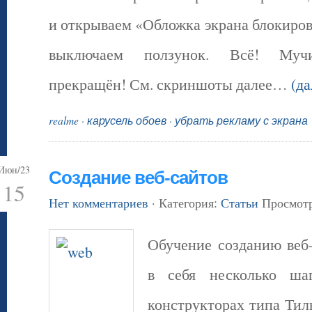
и открываем «Обложка экрана блокиров
выключаем ползунок. Всё! Муч
прекращён! См. скриншоты далее…
(д
realme
·
карусель обоев
·
убрать рекламу с экрана
Июн/23
Создание веб-сайтов
15
Нет комментариев
· Категория:
Статьи
Просмотр
Обучение созданию веб
в себя несколько ша
конструкторах типа Тил