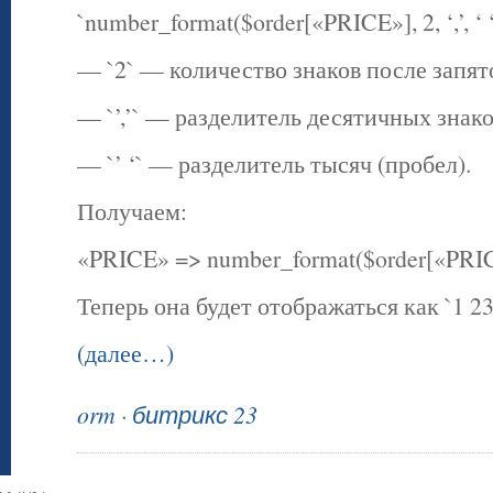
`number_format($order[«PRICE»], 2, ‘,’, ‘ ‘
— `2` — количество знаков после запят
— `’,’` — разделитель десятичных знаков
— `’ ‘` — разделитель тысяч (пробел).
Получаем:
«PRICE» => number_format($order[«PRICE»],
Теперь она будет отображаться как `1 23
(далее…)
orm
·
битрикс 23