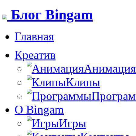
Блог Bingam
Главная
Креатив
Анимация
Клипы
Програ
О Bingam
Игры