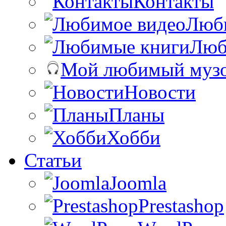
Контакты
Люб
Люб
Мой любимый муз
Новости
Планы
Хобби
Статьи
Joomla
Prestashop