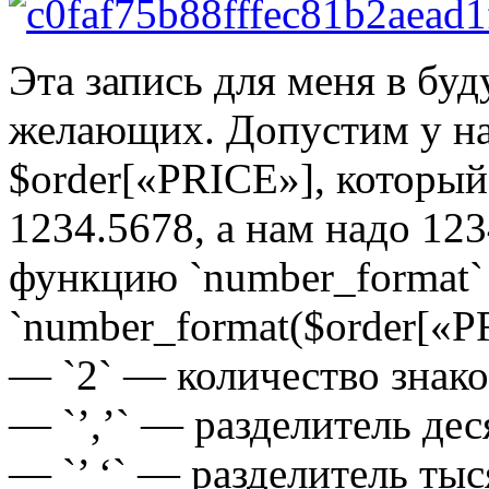
Эта запись для меня в буд
желающих. Допустим у на
$order[«PRICE»], который
1234.5678, а нам надо 123
функцию `number_format`
`number_format($order[«PRIC
— `2` — количество знако
— `’,’` — разделитель дес
— `’ ‘` — разделитель тыс