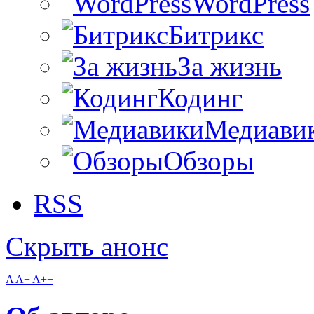
WordPress
Битрикс
За жизнь
Кодинг
Медиави
Обзоры
RSS
Скрыть анонс
A
A+
A++