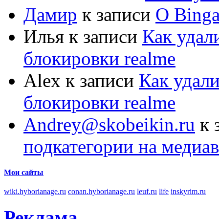
Дамир
к записи
О Bing
Илья
к записи
Как удал
блокировки realme
Alex
к записи
Как удали
блокировки realme
Andrey@skobeikin.ru
к 
подкатегории на медиа
Мои сайты
wiki.hyborianage.ru
conan.hyborianage.ru
leuf.ru
life
inskyrim.ru
Реклама